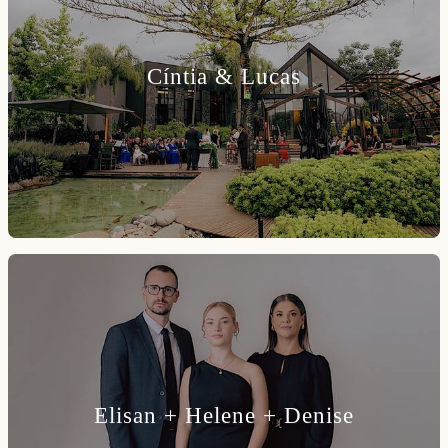
Cíntia & Lucas
Elisan + Helene + Denise