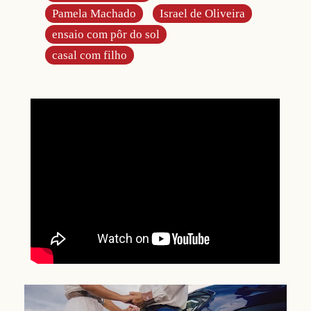
Pamela Machado
Israel de Oliveira
ensaio com pôr do sol
casal com filho