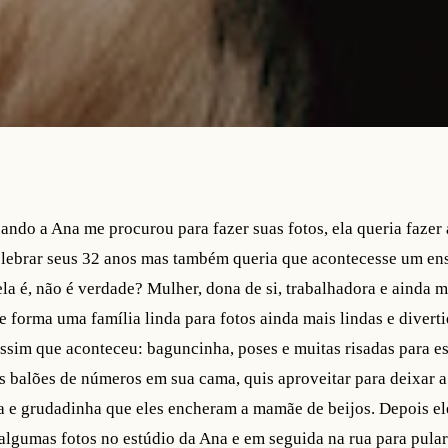
uando a Ana me procurou para fazer suas fotos, ela queria fazer
lebrar seus 32 anos mas também queria que acontecesse um ensa
la é, não é verdade? Mulher, dona de si, trabalhadora e ainda m
ue forma uma família linda para fotos ainda mais lindas e divert
assim que aconteceu: baguncinha, poses e muitas risadas para es
 balões de números em sua cama, quis aproveitar para deixar a
ha e grudadinha que eles encheram a mamãe de beijos. Depois el
 algumas fotos no estúdio da Ana e em seguida na rua para pular 