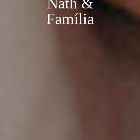
Nath &
Família