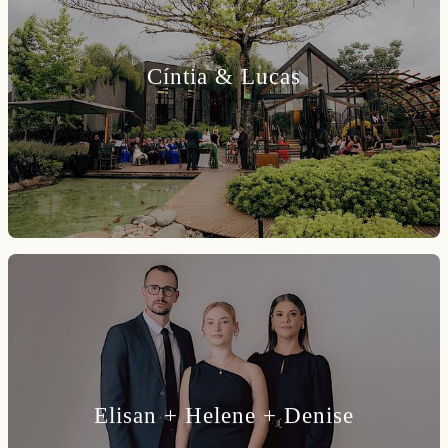
Cíntia & Lucas
Elisan + Helene + Denise