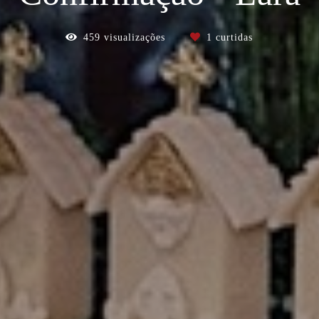
459
visualizações
1
curtidas