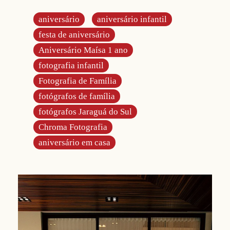
aniversário
aniversário infantil
festa de aniversário
Aniversário Maísa 1 ano
fotografia infantil
Fotografia de Família
fotógrafos de família
fotógrafos Jaraguá do Sul
Chroma Fotografia
aniversário em casa