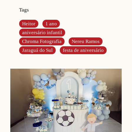
Tags
Heitor
1 ano
aniversário infantil
Chroma Fotografia
Nereu Ramos
Jaraguá do Sul
festa de aniversário