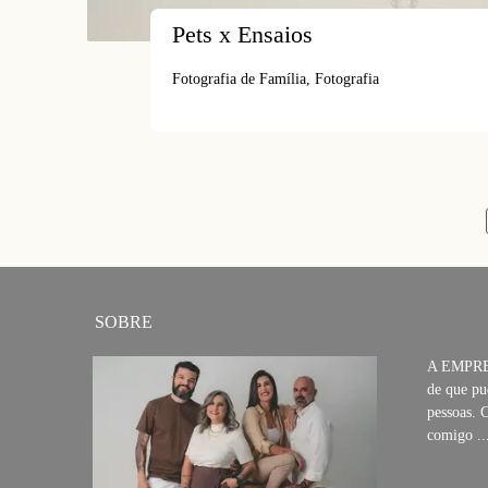
Pets x Ensaios
Fotografia de Família, Fotografia
SOBRE
A EMPRES
de que pu
pessoas. 
comigo ..