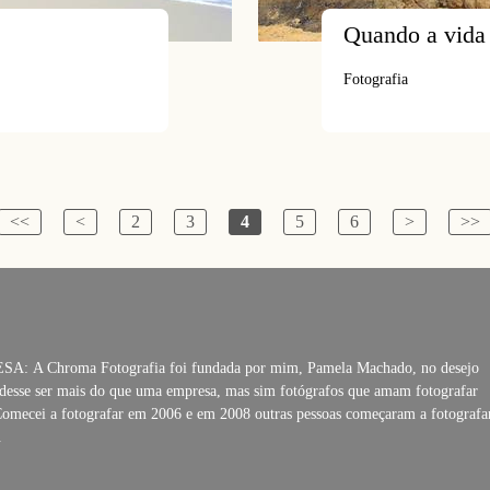
Quando a vida
Fotografia
<<
<
2
3
4
5
6
>
>>
A: A Chroma Fotografia foi fundada por mim, Pamela Machado, no desejo
desse ser mais do que uma empresa, mas sim fotógrafos que amam fotografar
Comecei a fotografar em 2006 e em 2008 outras pessoas começaram a fotografa
.