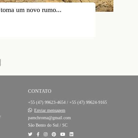
 toma um novo rumo...
CONTATO
+55 (47) 99623-4654 / +55 (47) 99624-9165
Enviar mensagem
r
pamchroma@gmail.com
São Bento do Sul / SC