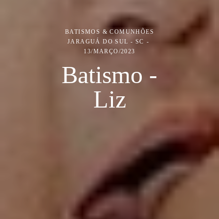
BATISMOS & COMUNHÕES
JARAGUÁ DO SUL - SC
13/MARÇO/2023
Batismo -
Liz