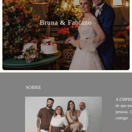
Bruna & Fabiano
SOBRE
A EMPRES
de que pu
pessoas. 
comigo ..