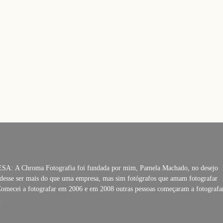
A: A Chroma Fotografia foi fundada por mim, Pamela Machado, no desejo
desse ser mais do que uma empresa, mas sim fotógrafos que amam fotografar
Comecei a fotografar em 2006 e em 2008 outras pessoas começaram a fotografa
.