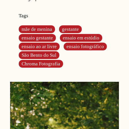
Tags
mãe de menina
gestante
ensaio gestante
ensaio em estúdio
ensaio ao ar livre
ensaio fotográfico
São Bento do Sul
Chroma Fotografia