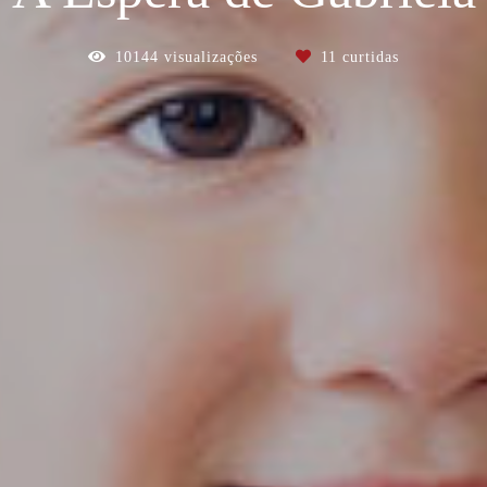
10144
visualizações
11
curtidas