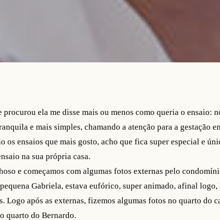
procurou ela me disse mais ou menos como queria o ensaio: no
ranquila e mais simples, chamando a atenção para a gestação em
ão os ensaios que mais gosto, acho que fica super especial e úni
ensaio na sua própria casa.
lhoso e começamos com algumas fotos externas pelo condomínio
pequena Gabriela, estava eufórico, super animado, afinal logo,
s. Logo após as externas, fizemos algumas fotos no quarto do c
no quarto do Bernardo.