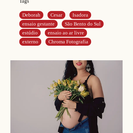
Tags
Deborah
Cesar
Isadora
ensaio gestante
São Bento do Sul
estúdio
ensaio ao ar livre
externo
Chroma Fotografia