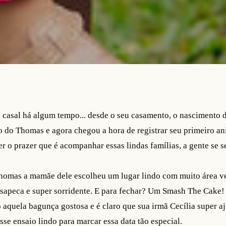
 casal há algum tempo... desde o seu casamento, o nascimento d
o do Thomas e agora chegou a hora de registrar seu primeiro an
 o prazer que é acompanhar essas lindas famílias, a gente se s
Thomas a mamãe dele escolheu um lugar lindo com muito área ve
sapeca e super sorridente. E para fechar? Um Smash The Cake!
aquela bagunça gostosa e é claro que sua irmã Cecília super a
sse ensaio lindo para marcar essa data tão especial.