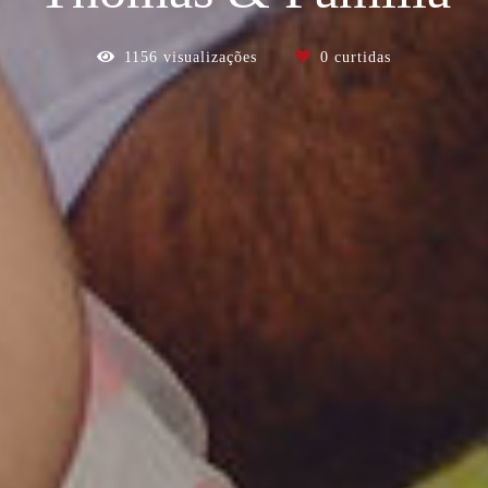
1156
visualizações
0
curtidas