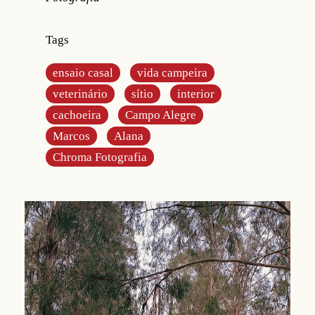
Tags
ensaio casal
vida campeira
veterinário
sítio
interior
cachoeira
Campo Alegre
Marcos
Alana
Chroma Fotografia