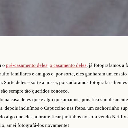
u o
pré-casamento deles
,
o casamento deles
, já fotografamos a f
uito familiares e amigos e, por sorte, eles ganharam um ensaio 
 Sorte deles e sorte a nossa, pois adoramos fotografar cliente
 são sempre tão queridos conosco.
odo na casa deles que é algo que amamos, pois fica simplesmen
es, depois incluímos o Capuccino nas fotos, um cachorrinho sup
ndo algo que eles adoram: ficar juntinhos no sofá vendo Netfli
io, amei fotografá-los novamente!