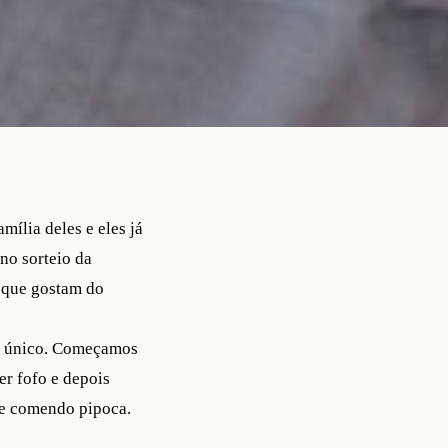
amília deles e eles já
no sorteio da
s que gostam do
te único. Começamos
er fofo e depois
x e comendo pipoca.