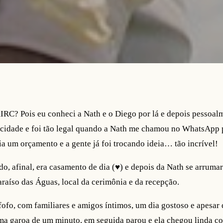
RC? Pois eu conheci a Nath e o Diego por lá e depois pessoalm
a cidade e foi tão legal quando a Nath me chamou no WhatsApp
ia um orçamento e a gente já foi trocando ideia… tão incrível!
, afinal, era casamento de dia (♥) e depois da Nath se arruma
araíso das Águas, local da cerimônia e da recepção.
fo, com familiares e amigos íntimos, um dia gostoso e apesar
uma garoa de um minuto, em seguida parou e ela chegou linda c