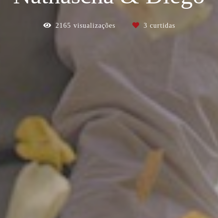
2165
visualizações
3
curtidas