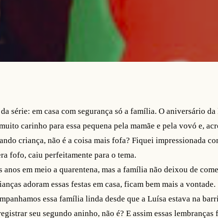
da série: em casa com segurança só a família. O aniversário da 
 muito carinho para essa pequena pela mamãe e pela vovó e, acr
ando criança, não é a coisa mais fofa? Fiquei impressionada c
a fofo, caiu perfeitamente para o tema.
s anos em meio a quarentena, mas a família não deixou de come
crianças adoram essas festas em casa, ficam bem mais a vontade.
ompanhamos essa família linda desde que a Luísa estava na bar
egistrar seu segundo aninho, não é? E assim essas lembranças