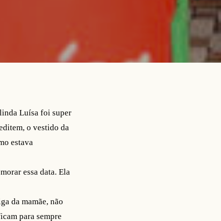
linda Luísa foi super
editem, o vestido da
omo estava
morar essa data. Ela
riga da mamãe, não
 ficam para sempre