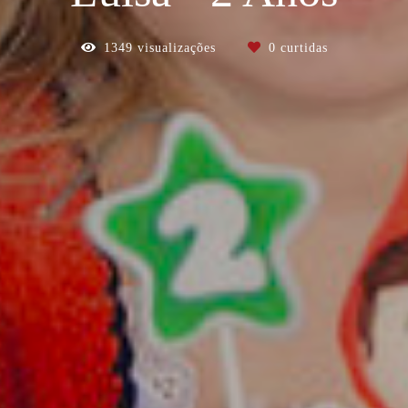
1349
visualizações
0
curtidas