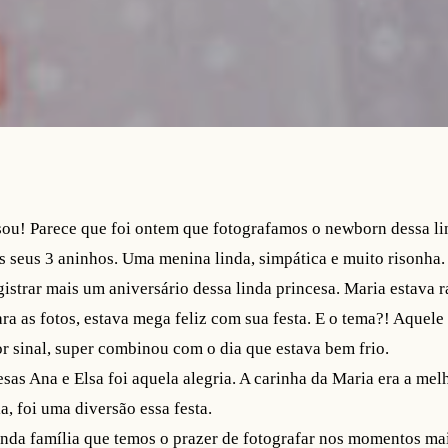
ou! Parece que foi ontem que fotografamos o newborn dessa li
 seus 3 aninhos. Uma menina linda, simpática e muito risonha.
istrar mais um aniversário dessa linda princesa. Maria estava r
para as fotos, estava mega feliz com sua festa. E o tema?! Aquel
r sinal, super combinou com o dia que estava bem frio.
sas Ana e Elsa foi aquela alegria. A carinha da Maria era a melh
a, foi uma diversão essa festa.
inda família que temos o prazer de fotografar nos momentos ma