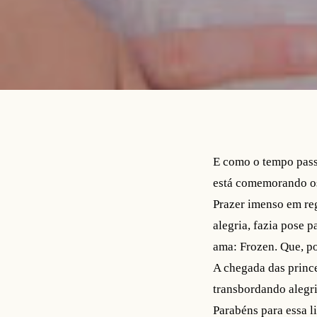
E como o tempo pass
está comemorando os
Prazer imenso em reg
alegria, fazia pose 
ama: Frozen. Que, po
A chegada das prince
transbordando alegri
Parabéns para essa l