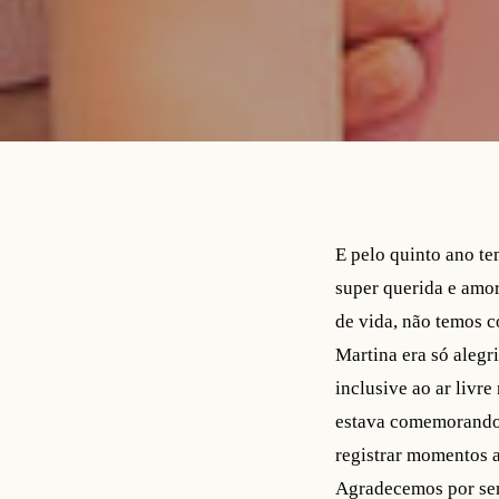
E pelo quinto ano te
super querida e amor
de vida, não temos c
Martina era só alegr
inclusive ao ar livr
estava comemorando 
registrar momentos a
Agradecemos por sem