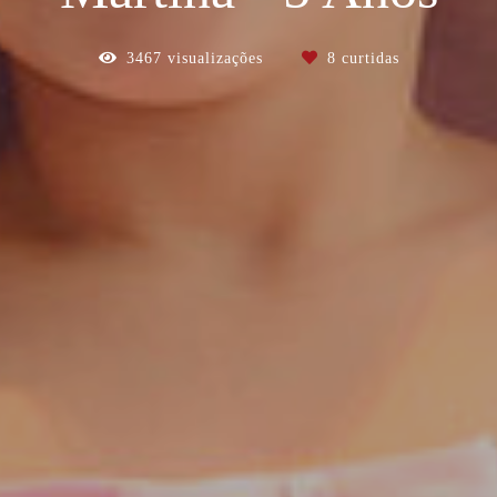
3467
visualizações
8
curtidas