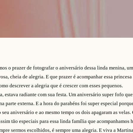
mos o prazer de fotografar o aniversário dessa linda menina, uma
osa, cheia de alegria. E que prazer é acompanhar essa princesa
omo descrever a alegria que é crescer com esses pequenos.
ia, estava radiante com sua festa. Um aniversário super fofo que
e na parte externa. E a hora do parabéns foi super especial porq
seu aniversário e ao mesmo tempo os dois apagaram as velas. 
ssim tão especiais para essa linda família que acompanhamos h
pre sermos escolhidos, é sempre uma alegria. E viva a Martin