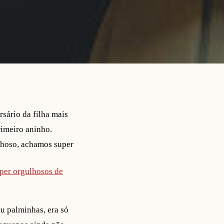
rsário da filha mais
imeiro aninho.
ilhoso, achamos super
uper orgulhosos de
eu palminhas, era só