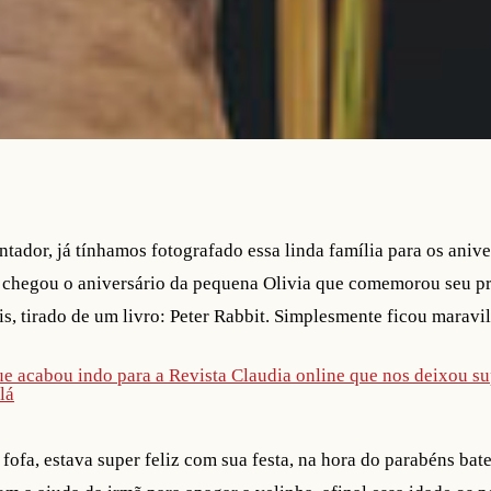
tador, já tínhamos fotografado essa linda família para os anive
a chegou o aniversário da pequena Olivia que comemorou seu pr
, tirado de um livro: Peter Rabbit. Simplesmente ficou marav
ue acabou indo para a Revista Claudia online que nos deixou s
lá
fofa, estava super feliz com sua festa, na hora do parabéns bat